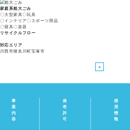
家庭系粗大ごみ
〇大型家具
〇玩具
〇インテリア
〇スポーツ用品
〇寝具
〇楽器
リサイクルフロー
対応エリア
川西市
猪名川町
宝塚市
事
保
採
業
有
用
内
許
情
容
可
報