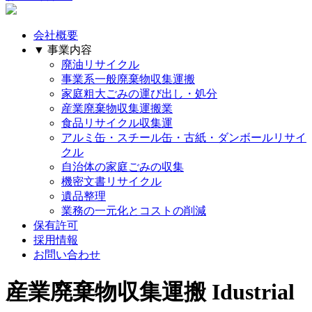
会社概要
▼ 事業内容
廃油リサイクル
事業系一般廃棄物収集運搬
家庭粗大ごみの運び出し・処分
産業廃棄物収集運搬業
食品リサイクル収集運
アルミ缶・スチール缶・古紙・ダンボールリサイ
クル
自治体の家庭ごみの収集
機密文書リサイクル
遺品整理
業務の一元化とコストの削減
保有許可
採用情報
お問い合わせ
産業廃棄物収集運搬
Idustrial