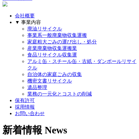
会社概要
▼ 事業内容
廃油リサイクル
事業系一般廃棄物収集運搬
家庭粗大ごみの運び出し・処分
産業廃棄物収集運搬業
食品リサイクル収集運
アルミ缶・スチール缶・古紙・ダンボールリサイ
クル
自治体の家庭ごみの収集
機密文書リサイクル
遺品整理
業務の一元化とコストの削減
保有許可
採用情報
お問い合わせ
新着情報
News